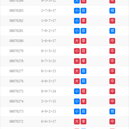
08070284
4+5+3=12
大
双
中
08070283
2+7+8=17
小
双
错
08070282
1+9+7=17
小
单
中
08070281
7+8+2=17
小
双
错
08070280
5+6+6=17
大
单
中
08070279
8+1+3=12
小
双
中
08070278
9+7+5=21
大
单
中
08070277
8+1+6=15
大
双
中
08070276
4+8+5=17
大
双
中
08070275
8+9+7=24
小
双
中
08070274
5+3+7=15
小
单
中
08070273
4+9+2=15
小
双
错
08070272
6+6+5=17
大
单
中