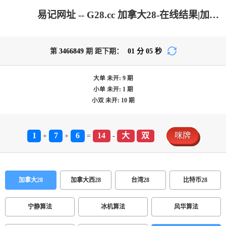
易记网址 -- G28.cc 加拿大28-在线结果|加拿大在线咪牌|PC结果查询|加拿大28走势咪牌|加拿大PC结果_极致火热优质的免费预测网站!
第
3466849
期 距下期：
01
分
05
秒
大单
未开:
9
期
小单
未开:
1
期
小双
未开:
10
期
1
7
6
14
大
双
咪牌
+
+
=
-
加拿大28
加拿大西28
台湾28
比特币28
宁静算法
冰机算法
风华算法