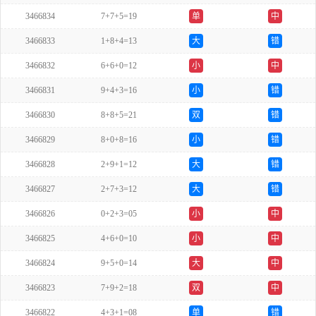
3466834
7+7+5=19
单
中
3466833
1+8+4=13
大
错
3466832
6+6+0=12
小
中
3466831
9+4+3=16
小
错
3466830
8+8+5=21
双
错
3466829
8+0+8=16
小
错
3466828
2+9+1=12
大
错
3466827
2+7+3=12
大
错
3466826
0+2+3=05
小
中
3466825
4+6+0=10
小
中
3466824
9+5+0=14
大
中
3466823
7+9+2=18
双
中
3466822
4+3+1=08
单
错