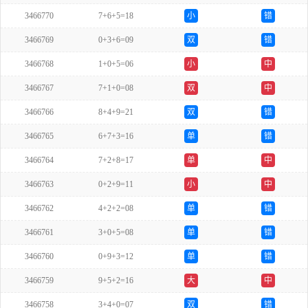
3466770
7+6+5=18
小
错
3466769
0+3+6=09
双
错
3466768
1+0+5=06
小
中
3466767
7+1+0=08
双
中
3466766
8+4+9=21
双
错
3466765
6+7+3=16
单
错
3466764
7+2+8=17
单
中
3466763
0+2+9=11
小
中
3466762
4+2+2=08
单
错
3466761
3+0+5=08
单
错
3466760
0+9+3=12
单
错
3466759
9+5+2=16
大
中
3466758
3+4+0=07
双
错