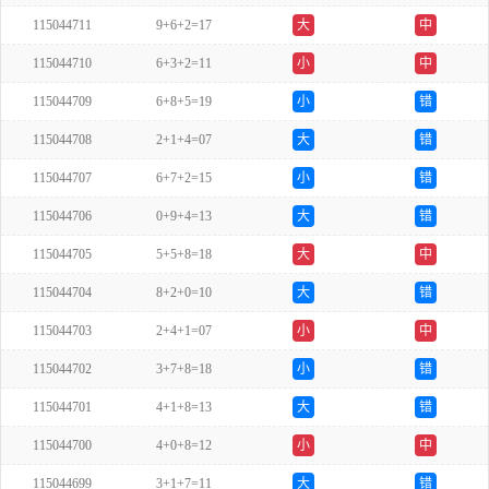
115044711
9+6+2=17
大
中
115044710
6+3+2=11
小
中
115044709
6+8+5=19
小
错
115044708
2+1+4=07
大
错
115044707
6+7+2=15
小
错
115044706
0+9+4=13
大
错
115044705
5+5+8=18
大
中
115044704
8+2+0=10
大
错
115044703
2+4+1=07
小
中
115044702
3+7+8=18
小
错
115044701
4+1+8=13
大
错
115044700
4+0+8=12
小
中
115044699
3+1+7=11
大
错