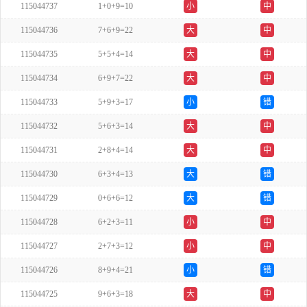
115044737
1+0+9=10
小
中
115044736
7+6+9=22
大
中
115044735
5+5+4=14
大
中
115044734
6+9+7=22
大
中
115044733
5+9+3=17
小
错
115044732
5+6+3=14
大
中
115044731
2+8+4=14
大
中
115044730
6+3+4=13
大
错
115044729
0+6+6=12
大
错
115044728
6+2+3=11
小
中
115044727
2+7+3=12
小
中
115044726
8+9+4=21
小
错
115044725
9+6+3=18
大
中