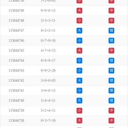
115044750
1+2+0=03
小
中
115044749
9+0+6=15
大
中
115044748
3+3+5=11
小
中
115044747
6+2+3=11
大
错
115044746
0+7+9=16
小
错
115044745
4+7+4=15
大
中
115044744
8+0+9=17
小
错
115044743
9+9+2=20
小
错
115044742
3+0+0=03
大
错
115044741
3+6+6=15
小
错
115044740
3+4+4=11
大
错
115044739
5+2+4=11
小
中
115044738
8+3+7=18
大
中