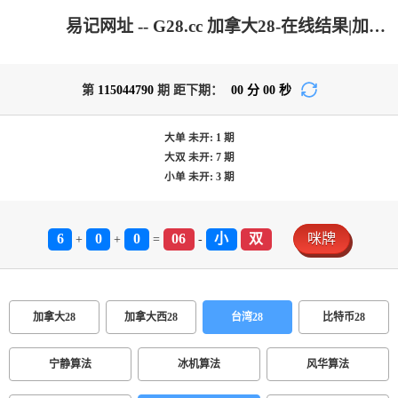
易记网址 -- G28.cc 加拿大28-在线结果|加拿大在线咪牌|PC结果查询|加拿大28走势咪牌|加拿大PC结果_极致火热优质的免费预测网站!
第
115044790
期 距下期：
00
分
00
秒
大单
未开:
1
期
大双
未开:
7
期
小单
未开:
3
期
6
0
0
06
小
双
咪牌
+
+
=
-
加拿大28
加拿大西28
台湾28
比特币28
宁静算法
冰机算法
风华算法