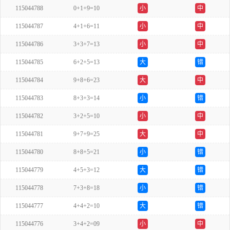
115044788
0+1+9=10
小
中
115044787
4+1+6=11
小
中
115044786
3+3+7=13
小
中
115044785
6+2+5=13
大
错
115044784
9+8+6=23
大
中
115044783
8+3+3=14
小
错
115044782
3+2+5=10
小
中
115044781
9+7+9=25
大
中
115044780
8+8+5=21
小
错
115044779
4+5+3=12
大
错
115044778
7+3+8=18
小
错
115044777
4+4+2=10
大
错
115044776
3+4+2=09
小
中